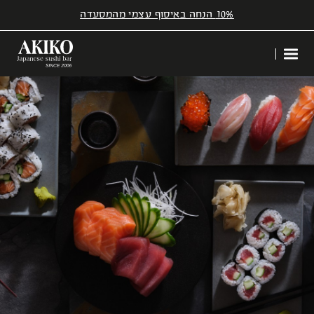
10% הנחה באיסוף עצמי מהמסעדה
דלג לתוכן
דלג לסרגל הניווט