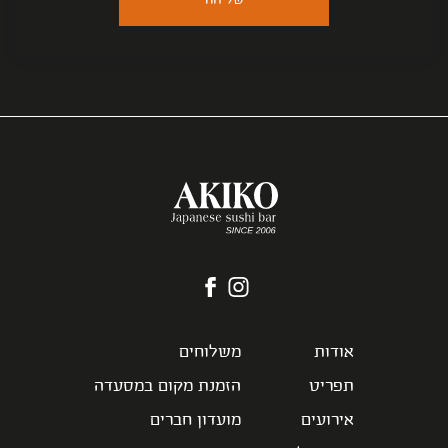
פרטים
ונחזור
אליכם
בהקדם
אקיקו
לעמוד
-
הפייסבוק
אתר
של
אודות
משלוחים
חדש
אקיקו
תפריט
הזמנת מקום במסעדה
-
באינסטגרם
אתר
אירועים
מועדון חברים
חדש